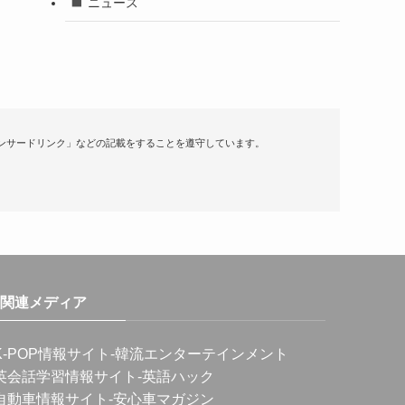
ニュース
ンサードリンク」などの記載をすることを遵守しています。
関連メディア
K-POP情報サイト
-韓流エンターテインメント
英会話学習情報サイト
-英語ハック
自動車情報サイト
-安心車マガジン