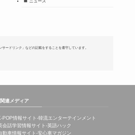
ニュース
ンサードリンク」などの記載をすることを遵守しています。
関連メディア
K-POP情報サイト
-韓流エンターテインメント
英会話学習情報サイト
-英語ハック
自動車情報サイト
-安心車マガジン