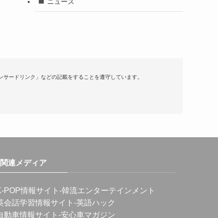
ニュース
ンサードリンク」などの記載をすることを遵守しています。
関連メディア
K-POP情報サイト
-韓流エンターテインメント
英会話学習情報サイト
-英語ハック
自動車情報サイト
-安心車マガジン