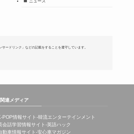
ニュース
ンサードリンク」などの記載をすることを遵守しています。
関連メディア
K-POP情報サイト
-韓流エンターテインメント
英会話学習情報サイト
-英語ハック
自動車情報サイト
-安心車マガジン