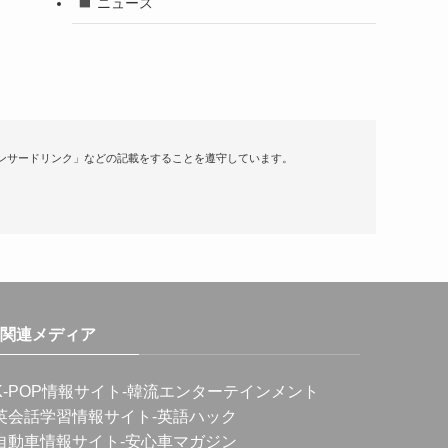
ニュース
ンサードリンク」などの記載をすることを遵守しています。
関連メディア
K-POP情報サイト
-韓流エンターテインメント
英会話学習情報サイト
-英語ハック
自動車情報サイト
-安心車マガジン