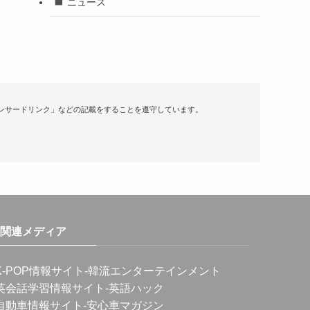
ニュース
ンサードリンク」などの記載をすることを遵守しています。
関連メディア
K-POP情報サイト
-韓流エンターテインメント
英会話学習情報サイト
-英語ハック
自動車情報サイト
-安心車マガジン