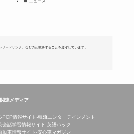
ニュース
ンサードリンク」などの記載をすることを遵守しています。
関連メディア
K-POP情報サイト
-韓流エンターテインメント
英会話学習情報サイト
-英語ハック
自動車情報サイト
-安心車マガジン