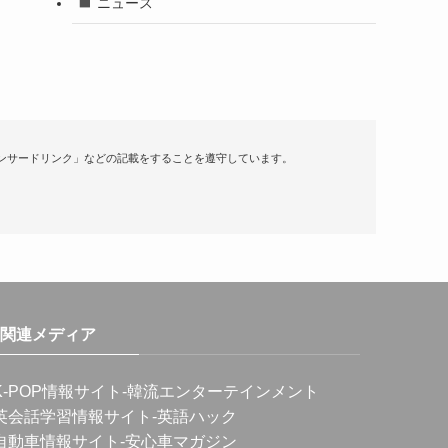
ニュース
ンサードリンク」などの記載をすることを遵守しています。
関連メディア
K-POP情報サイト
-韓流エンターテインメント
英会話学習情報サイト
-英語ハック
自動車情報サイト
-安心車マガジン