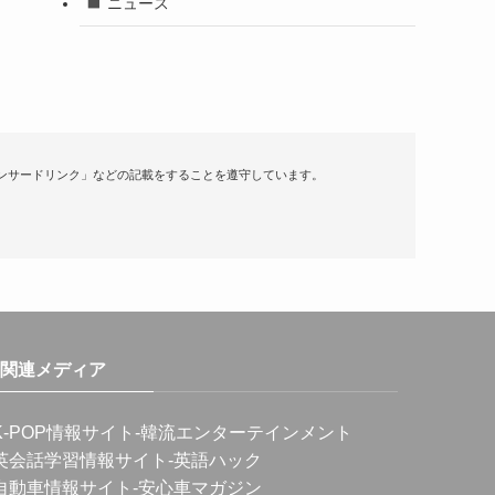
ニュース
ンサードリンク」などの記載をすることを遵守しています。
関連メディア
K-POP情報サイト
-韓流エンターテインメント
英会話学習情報サイト
-英語ハック
自動車情報サイト
-安心車マガジン