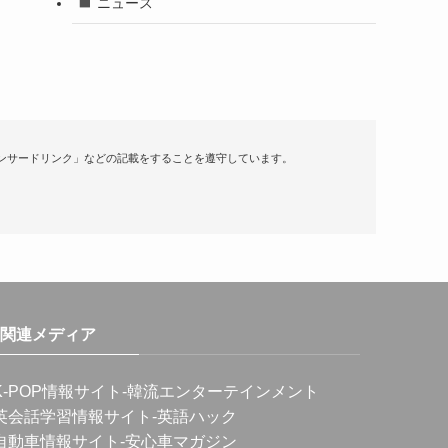
ニュース
ンサードリンク」などの記載をすることを遵守しています。
関連メディア
K-POP情報サイト
-韓流エンターテインメント
英会話学習情報サイト
-英語ハック
自動車情報サイト
-安心車マガジン