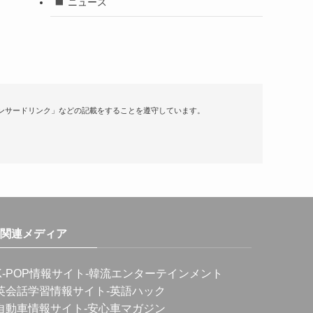
ニュース
ンサードリンク」などの記載をすることを遵守しています。
関連メディア
K-POP情報サイト
-韓流エンターテインメント
英会話学習情報サイト
-英語ハック
自動車情報サイト
-安心車マガジン