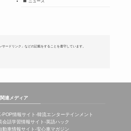
ニュース
ンサードリンク」などの記載をすることを遵守しています。
関連メディア
K-POP情報サイト
-韓流エンターテインメント
英会話学習情報サイト
-英語ハック
自動車情報サイト
-安心車マガジン