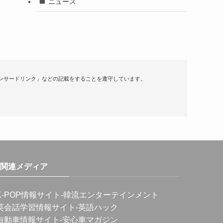
ニュース
ンサードリンク」などの記載をすることを遵守しています。
関連メディア
K-POP情報サイト
-韓流エンターテインメント
英会話学習情報サイト
-英語ハック
自動車情報サイト
-安心車マガジン