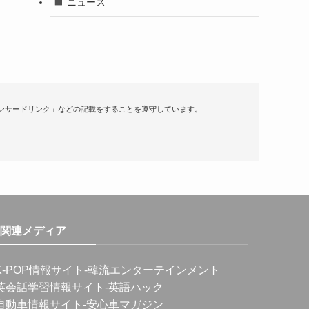
ニュース
ンサードリンク」などの記載をすることを遵守しています。
関連メディア
K-POP情報サイト
-韓流エンターテインメント
英会話学習情報サイト
-英語ハック
自動車情報サイト
-安心車マガジン