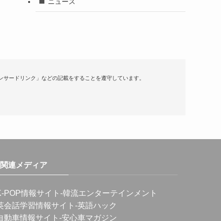
ニュース
ンサードリンク」などの記載をすることを遵守しています。
関連メディア
K-POP情報サイト
-韓流エンターテインメント
英会話学習情報サイト
-英語ハック
自動車情報サイト
-安心車マガジン