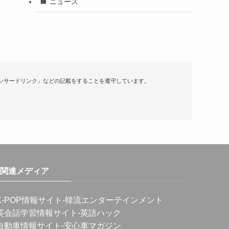
ニュース
ンサードリンク」などの記載をすることを遵守しています。
関連メディア
K-POP情報サイト
-韓流エンターテインメント
英会話学習情報サイト
-英語ハック
自動車情報サイト
-安心車マガジン