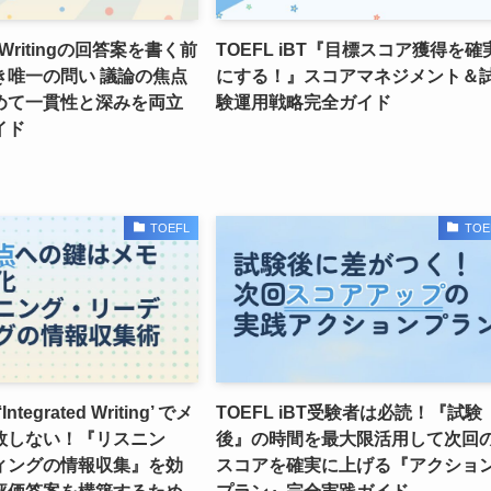
T Writingの回答案を書く前
TOEFL iBT『目標スコア獲得を確
き唯一の問い 議論の焦点
にする！』スコアマネジメント＆
めて一貫性と深みを両立
験運用戦略完全ガイド
イド
TOEFL
TOE
Integrated Writing’ でメ
TOEFL iBT受験者は必読！『試験
敗しない！『リスニン
後』の時間を最大限活用して次回
ィングの情報収集』を効
スコアを確実に上げる『アクショ