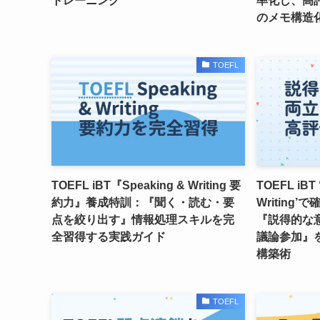
トレーニング
率化し、高
のメモ構造
TOEFL
TOEFL iBT『Speaking & Writing 要
TOEFL iBT 
約力』養成特訓：『聞く・読む・要
Writing
点を絞り出す』情報処理スキルを完
『説得的な
全習得する実践ガイド
議論参加』
構築術
TOEFL