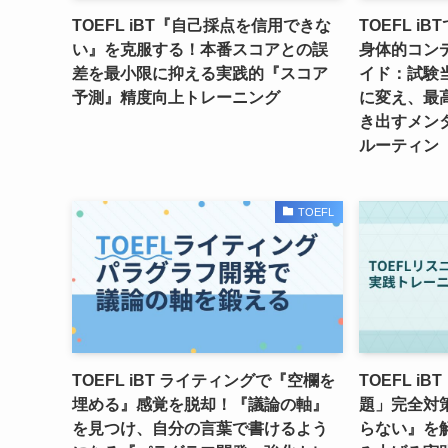
TOEFL iBT『自己採点を信用できな
TOEFL 
い』を克服する！本番スコアとの誤
身体的コン
差を最小限に抑える実践的『スコア
イド：試験
予測』精度向上トレーニング
に変え、最
き出すメン
ルーティン
TOEFL
TOEFL iBT ライティングで『空欄を
TOEFL i
埋める』感覚を脱却！『議論の軸』
題」完全対
を見つけ、自分の言葉で書けるよう
らない』を