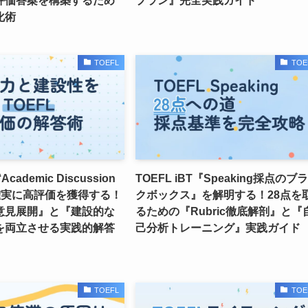
評価答案を構築するため
プラン』完全実践ガイド
化術
TOEFL
TOE
‘Academic Discussion
TOEFL iBT『Speaking採点のブ
’で確実に高評価を獲得する！
クボックス』を解明する！28点を
意見展開』と『建設的な
るための『Rubric徹底解剖』と『
を両立させる実践的解答
己分析トレーニング』実践ガイド
TOEFL
TOE