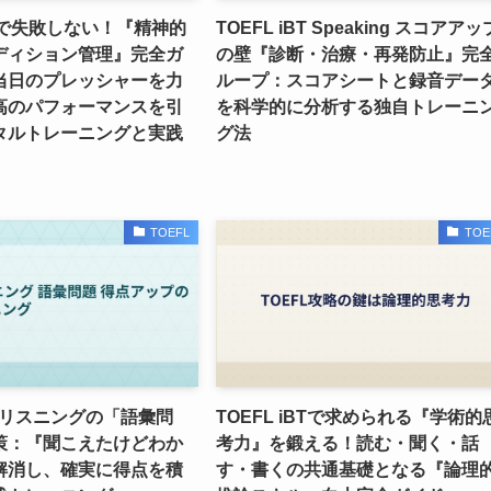
iBTで失敗しない！『精神的
TOEFL iBT Speaking スコアアッ
ディション管理』完全ガ
の壁『診断・治療・再発防止』完
当日のプレッシャーを力
ループ：スコアシートと録音デー
高のパフォーマンスを引
を科学的に分析する独自トレーニ
タルトレーニングと実践
グ法
TOEFL
TOE
BT リスニングの「語彙問
TOEFL iBTで求められる『学術的
策：『聞こえたけどわか
考力』を鍛える！読む・聞く・話
解消し、確実に得点を積
す・書くの共通基礎となる『論理