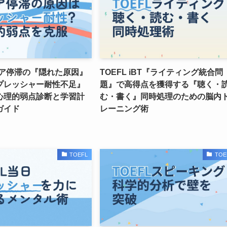
コア停滞の『隠れた原因』
TOEFL iBT『ライティング統合問
プレッシャー耐性不足』
題』で高得点を獲得する『聴く・
心理的弱点診断と学習計
む・書く』同時処理のための脳内
ガイド
レーニング術
TOEFL
TOE