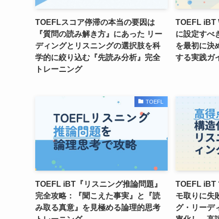
TOEFLスコア停滞の本当の要因は
TOEFL iB
『質問の読み解き方』にあった リー
に設定すべ
ディングとリスニングの選択肢を科
を最初に決
学的に絞り込む『先読み分析』完全
する実践ガ
トレーニング
TOEFL
TOEFL iBT『リスニング推論問題』
TOEFL iBT ‘
完全攻略：『聞こえた事実』と『読
モ取りに失
み取る真意』を見極める論理的思考
グ・リーデ