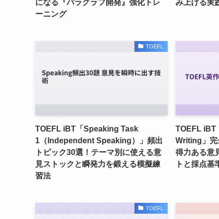
になる『パラグラフ開発』強化トレ
み上げる実
ーニング
TOEFL
TOEFL iBT「Speaking Task
TOEFL iBT
1（Independent Speaking）」頻出
Writing
トピック30選！テーマ別に使える意
得力ある意
見ストックと瞬発力を鍛える模擬練
トと採点基
習法
TOEFL