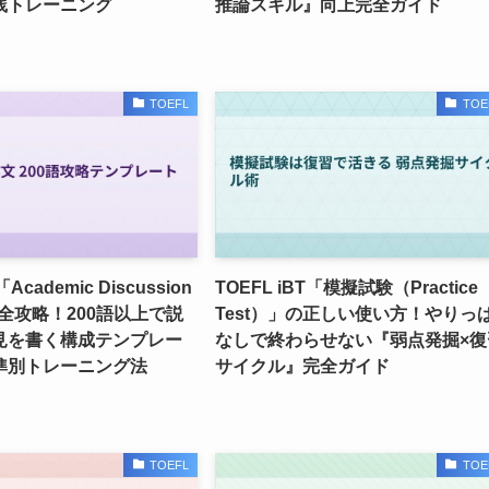
践トレーニング
推論スキル』向上完全ガイド
TOEFL
TOE
「Academic Discussion
TOEFL iBT「模擬試験（Practice
」完全攻略！200語以上で説
Test）」の正しい使い方！やりっ
見を書く構成テンプレー
なしで終わらせない『弱点発掘×復
準別トレーニング法
サイクル』完全ガイド
TOEFL
TOE