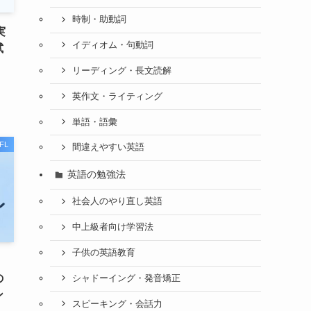
時制・助動詞
実
イディオム・句動詞
試
リーディング・長文読解
英作文・ライティング
単語・語彙
FL
間違えやすい英語
英語の勉強法
社会人のやり直し英語
中上級者向け学習法
子供の英語教育
の
シャドーイング・発音矯正
ン
スピーキング・会話力