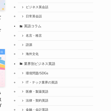
ビジネス英会話
日常英会話
て
』
英語コラム
を
名言・格言
語源
習法
海外文化
業界別ビジネス英語
環境問題/SDGs
IT・テック業界の英語
医療・製薬英語
ラ
取
法律・契約英語
ガ
金融・会計英語