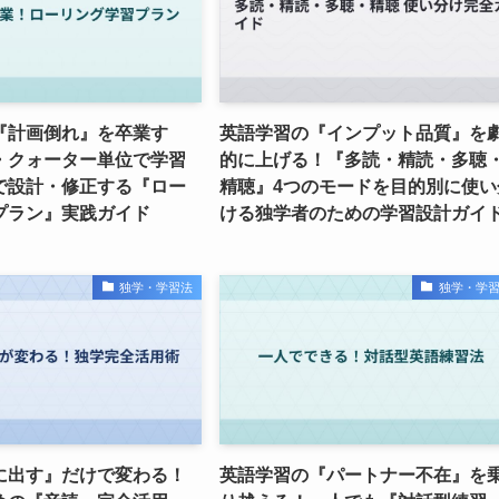
『計画倒れ』を卒業す
英語学習の『インプット品質』を
・クォーター単位で学習
的に上げる！『多読・精読・多聴
で設計・修正する『ロー
精聴』4つのモードを目的別に使い
プラン』実践ガイド
ける独学者のための学習設計ガイ
独学・学習法
独学・学
に出す』だけで変わる！
英語学習の『パートナー不在』を