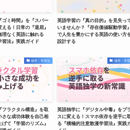
『ゴミ時間』を『スパー
英語学習の『真の目的』を見失っ
変える！日常の『退屈』
いませんか？『存在価値駆動学習
無理なく英語に触れる
で人生を豊かにする英語の使い方
学習法』実践ガイド
設計する
独学・学習法
独学・学
『フラクタル構造』を取
英語独学に『デジタル中毒』をプ
小さな成功体験を自己相
スに変える！スマホ依存を逆手に
上げて『学習のリズム』
る『積極的注意散漫学習法』実践