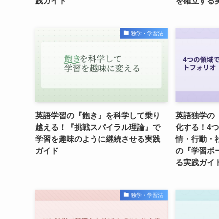
践ガイド
を確立する
独学・学習法
英語学習の『飽き』を科学して乗り
英語独学の
越える！『挑戦スパイラル理論』で
化する！4
学習を趣味のように継続させる実践
情・行動・
ガイド
の『学習ポ
る実践ガイ
独学・学習法