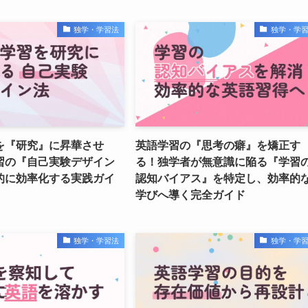
独学・学習法
独学・学
を『研究』に昇華させ
英語学習の『思考の癖』を矯正す
習の『自己実験デザイン
る！独学者が無意識に陥る『学習
的に効率化する実践ガイ
認知バイアス』を特定し、効率的
学びへ導く完全ガイド
独学・学習法
独学・学