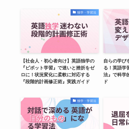
独学・学習法
【社会人・初心者向け】英語独学の
自らの学び
『ピボット学習』で迷いと挫折をゼ
る！英語学
ロに！状況変化に柔軟に対応する
法』で科学
『段階的計画修正術』実践ガイド
ド
独学・学習法