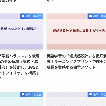
実践ガイド
イド
独学・学習法
独学・学
『学習バランス』を最適
英語学習の『達成感設計』を徹底
つの学習領域（認知・感
説！ラーニングスプリントで確実
社会）を診断し、あなた
成長を実感する独学メソッド
ートフォリオ』を構築す
ド
独学・学習法
独学・学