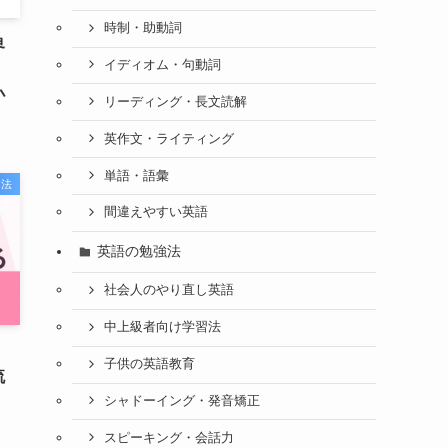
時制・助動詞
界
イディオム・句動詞
』
小
リーディング・長文読解
英作文・ライティング
単語・語彙
習法
間違えやすい英語
英語の勉強法
社会人のやり直し英語
中上級者向け学習法
子供の英語教育
流
シャドーイング・発音矯正
スピーキング・会話力