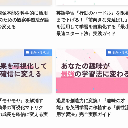
模倣本能を科学的に活用
英語学習『行動のハードル』を限
者のための観察学習法が語
まで下げる！『前向きな先延ばし
を変える
を活用して学習を自動化する『最
最速スタート法』実践ガイド
独学・学習法
独学・学
『モヤモヤ』を解消す
退屈を創造力に変換！『趣味の才
効果の可視化マトリク
能』を英語学習に移植する『個性
の成長を確信に変える実
用学習法』完全実践ガイド