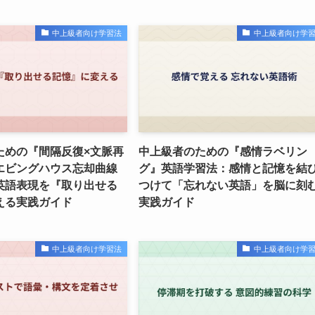
中上級者向け学習法
中上級者向け学
ための『間隔反復×文脈再
中上級者のための『感情ラベリン
エビングハウス忘却曲線
グ』英語学習法：感情と記憶を結
英語表現を『取り出せる
つけて「忘れない英語」を脳に刻
える実践ガイド
実践ガイド
中上級者向け学習法
中上級者向け学