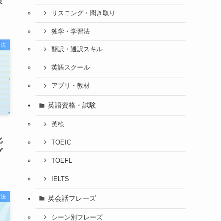
実
リスニング・聞き取り
独学・学習法
習法
翻訳・通訳スキル
英語スクール
アプリ・教材
英語資格・試験
英検
化
TOEIC
グ
TOEFL
IELTS
習法
英会話フレーズ
シーン別フレーズ