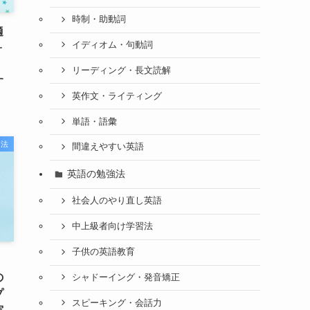
時制・助動詞
適
イディオム・句動詞
ォ
・
リーディング・長文読解
す
英作文・ライティング
単語・語彙
習法
間違えやすい英語
英語の勉強法
社会人のやり直し英語
中上級者向け学習法
子供の英語教育
』
の
シャドーイング・発音矯正
プ
スピーキング・会話力