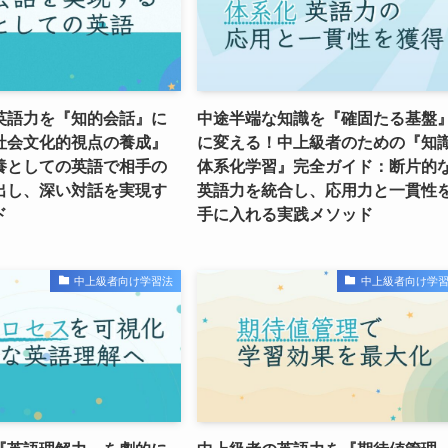
英語力を『知的会話』に
中途半端な知識を『確固たる基盤
社会文化的視点の養成』
に変える！中上級者のための『知
養としての英語で相手の
体系化学習』完全ガイド：断片的
出し、深い対話を実現す
英語力を統合し、応用力と一貫性
ド
手に入れる実践メソッド
中上級者向け学習法
中上級者向け学