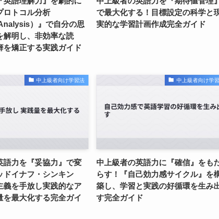
『英語理解力』を劇的に
中上級者の英語力を『期待値管理
プロトコル分析
で最大化する！目標設定の科学と
l Analysis）』で自分の思
実的な学習計画作成完全ガイド
を解明し、非効率な読
癖を矯正する実践ガイド
中上級者向け学習法
中上級者向け学
英語力を『妥協力』で変
中上級者の英語力に『確信』をも
ッドイナフ・シンキン
らす！『自己効力感サイクル』を
主義を手放し実践的なア
築し、学習と実践の好循環を生み
量を最大化する完全ガイ
す完全ガイド