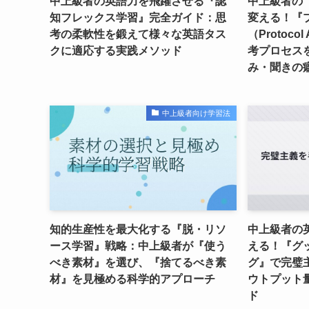
中上級者の英語力を飛躍させる『認
中上級者の
知フレックス学習』完全ガイド：思
変える！『
考の柔軟性を鍛えて様々な英語タス
（Protoco
クに適応する実践メソッド
考プロセス
み・聞きの
中上級者向け学習法
知的生産性を最大化する『脱・リソ
中上級者の
ース学習』戦略：中上級者が『使う
える！『グ
べき素材』を選び、『捨てるべき素
グ』で完璧
材』を見極める科学的アプローチ
ウトプット
ド