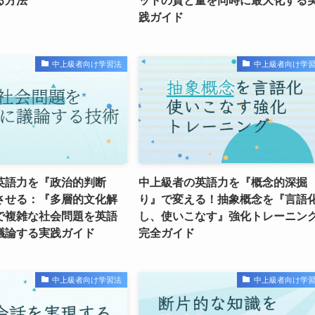
る方法
ットの質と量を同時に最大化する
践ガイド
中上級者向け学習法
中上級者向け学
英語力を『政治的判断
中上級者の英語力を『概念的深掘
させる：『多層的文化解
り』で変える！抽象概念を『言語
で複雑な社会問題を英語
し、使いこなす』強化トレーニン
議論する実践ガイド
完全ガイド
中上級者向け学習法
中上級者向け学