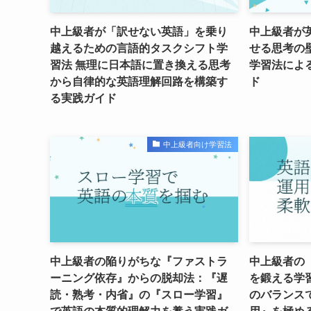
中上級者が「訳せない英語」を乗り
中上級者が
越えるための言語的タスクシフト学
せる思考の
習法 無理に日本語に置き換える思考
学習法によ
から自律的な英語理解回路を構築す
ド
る実践ガイド
中上級者向け学習法
中上級者の陥りがちな『ファストラ
中上級者の
ーニング依存』からの脱却法：『遅
を鍛える学
読・熟考・内省』の『スロー学習』
のバランス