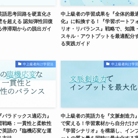
英語思考回路を硬直化さ
中上級者の学習成果を『全体的最
壁を超える 認知弾性回復
化』に転換する！『学習ポートフ
る停滞期からの脱出ガイ
リオ・リバランス』戦略で、知識
スキル・アウトプットを最適配分
る実践ガイド
中上級者向け学習法
中上級者向け学
『パラドックス適応力』
中上級者の英語力を『文脈創造力
習戦略：一貫性と柔軟性
で変える！学習素材から自分だけ
で英語の『臨機応変な運
『学習シナリオ』を構築し、イン