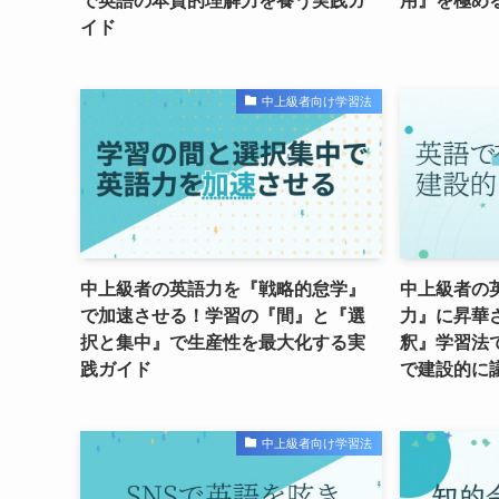
で英語の本質的理解力を養う実践ガ
用』を極め
イド
中上級者向け学習法
中上級者の英語力を『戦略的怠学』
中上級者の
で加速させる！学習の『間』と『選
力』に昇華
択と集中』で生産性を最大化する実
釈』学習法
践ガイド
で建設的に
中上級者向け学習法