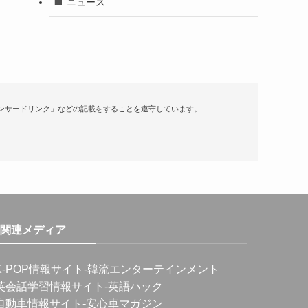
ニュース
ンサードリンク」などの記載をすることを遵守しています。
関連メディア
K-POP情報サイト
-韓流エンターテインメント
英会話学習情報サイト
-英語ハック
自動車情報サイト
-安心車マガジン