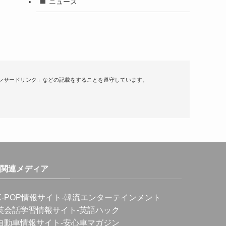
ニュース
ンサードリンク」などの記載をすることを遵守しています。
関連メディア
K-POP情報サイト
-韓流エンターテインメント
英会話学習情報サイト
-英語ハック
自動車情報サイト
-安心車マガジン