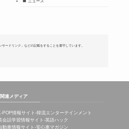
ニュース
ンサードリンク」などの記載をすることを遵守しています。
関連メディア
K-POP情報サイト
-韓流エンターテインメント
英会話学習情報サイト
-英語ハック
自動車情報サイト
-安心車マガジン