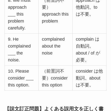
8. We must
（前置詞不
approach は
approach
要）
他動詞。to
___ this
approach this
は不要。
problem
problem
carefully.
9. He
complained
complain は
complained
about the
自動詞。
___ the
noise
about / of が
noise.
必要。
10. Please
（前置詞不
consider は他
consider ___
要）consider
動詞。about
this option.
this option
は不要。
【誤文訂正問題】よくある誤用文を正しく書