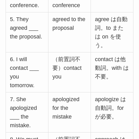
conference.
conference
5. They
agreed to the
agree は自動
agreed ___
proposal
詞。to また
the proposal.
は on を使
う。
6. I will
（前置詞不
contact は他
contact ___
要）contact
動詞。with は
you
you
不要。
tomorrow.
7. She
apologized
apologize は
apologized
for the
自動詞。for
___ the
mistake
が必要。
mistake.