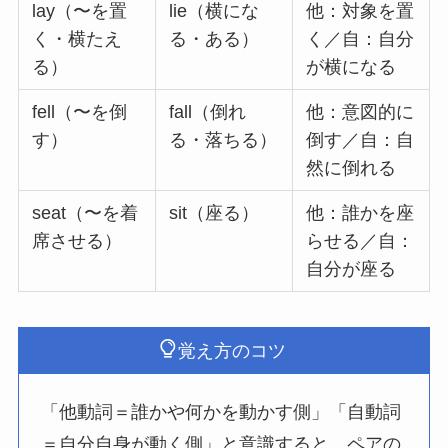
lay（〜を置
lie（横にな
他：対象を置
く・横たえ
る・ある）
く／自：自分
る）
が横になる
fell（〜を倒
fall（倒れ
他：意図的に
す）
る・落ちる）
倒す／自：自
然に倒れる
seat（〜を着
sit（座る）
他：誰かを座
席させる）
らせる／自：
自分が座る
覚え方のコツ
「他動詞＝誰かや何かを動かす側」「自動詞
＝自分自身が動く側」と意識すると、ペアの