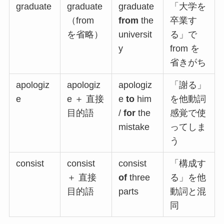
graduate
graduate
graduate
「大学を
（from
from
the
卒業す
を省略）
universit
る」で
y
from を
省きがち
apologiz
apologiz
apologiz
「謝る」
e
e ＋ 直接
e
to
him
を他動詞
目的語
/
for
the
感覚で使
mistake
ってしま
う
consist
consist
consist
「構成す
＋ 直接
of
three
る」を他
目的語
parts
動詞と混
同