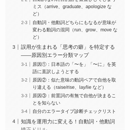
ミス（arrive、graduate、apologize な
ど）
自動詞・他動詞どちらにもなるが意味が
変わる動詞の混同（run、grow、move な
ど）
誤用が生まれる「思考の癖」を特定する
——原因別エラー分類マップ
原因①：日本語の「〜を」「〜に」を英
語に直訳しようとする
原因②：似た意味の動詞ペアで自他を取
り違える（raise/rise、lay/lie など）
原因③：前置詞の有無で自他が決まるこ
とを知らない
自分のエラータイプ診断チェックリスト
知識を運用力に変える！自動詞・他動詞
矯正ドリル