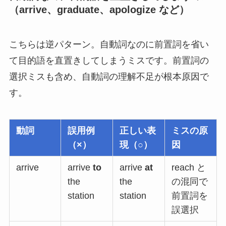
（arrive、graduate、apologize など）
こちらは逆パターン。自動詞なのに前置詞を省い
て目的語を直置きしてしまうミスです。前置詞の
選択ミスも含め、自動詞の理解不足が根本原因で
す。
動詞
誤用例
正しい表
ミスの原
（×）
現（○）
因
arrive
arrive
to
arrive
at
reach と
the
the
の混同で
station
station
前置詞を
誤選択