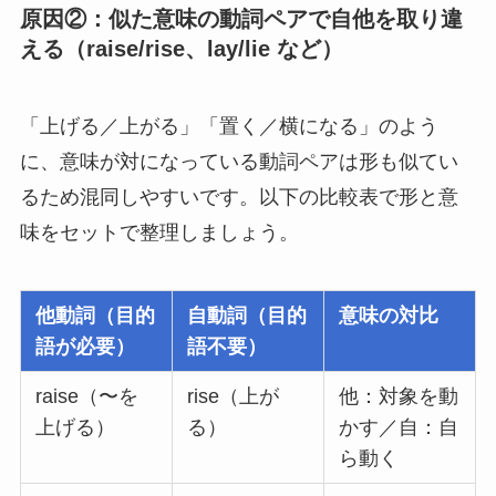
原因②：似た意味の動詞ペアで自他を取り違
える（raise/rise、lay/lie など）
「上げる／上がる」「置く／横になる」のよう
に、意味が対になっている動詞ペアは形も似てい
るため混同しやすいです。以下の比較表で形と意
味をセットで整理しましょう。
他動詞（目的
自動詞（目的
意味の対比
語が必要）
語不要）
raise（〜を
rise（上が
他：対象を動
上げる）
る）
かす／自：自
ら動く