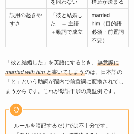
を問わない
構造が決まる
誤用の起きや
「彼と結婚し
married
すさ
た」→ 主語
him（目的語
＋動詞で成立
必須・前置詞
不要）
「彼と結婚した」を英語にするとき、
無意識に
married with him
と書いてしまう
のは、日本語の
「と」という助詞が脳内で前置詞に変換されてし
まうからです。これが母語干渉の典型例です。
ルールを暗記するだけでは不十分です。