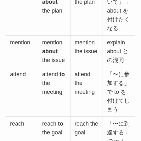
about
the plan
いて」→
the plan
about を
付けたく
なる
mention
mention
mention
explain
about
the issue
about と
the issue
の混同
attend
attend
to
attend
「〜に参
the
the
加する」
meeting
meeting
で to を
付けてし
まう
reach
reach
to
reach the
「〜に到
the goal
goal
達する」