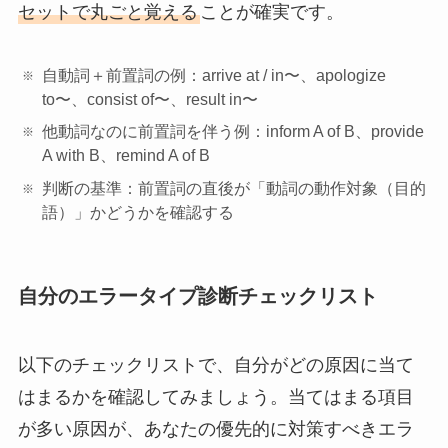
セットで丸ごと覚える
ことが確実です。
自動詞＋前置詞の例：arrive at / in〜、apologize
to〜、consist of〜、result in〜
他動詞なのに前置詞を伴う例：inform A of B、provide
A with B、remind A of B
判断の基準：前置詞の直後が「動詞の動作対象（目的
語）」かどうかを確認する
自分のエラータイプ診断チェックリスト
以下のチェックリストで、自分がどの原因に当て
はまるかを確認してみましょう。当てはまる項目
が多い原因が、あなたの優先的に対策すべきエラ