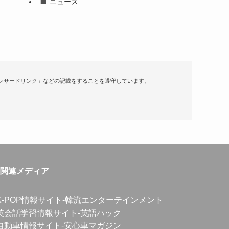
ニュース
ンサードリンク」などの記載をすることを遵守しています。
関連メディア
K-POP情報サイト
-韓流エンターテインメント
英会話学習情報サイト
-英語ハック
自動車情報サイト
-安心車マガジン