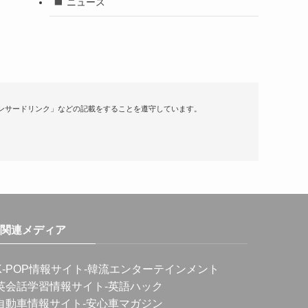
ニュース
ンサードリンク」などの記載をすることを遵守しています。
関連メディア
K-POP情報サイト
-韓流エンターテインメント
英会話学習情報サイト
-英語ハック
自動車情報サイト
-安心車マガジン