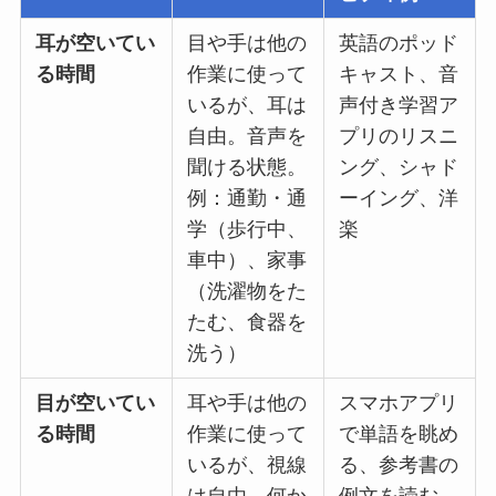
耳が空いてい
目や手は他の
英語のポッド
る時間
作業に使って
キャスト、音
いるが、耳は
声付き学習ア
自由。音声を
プリのリスニ
聞ける状態。
ング、シャド
例：通勤・通
ーイング、洋
学（歩行中、
楽
車中）、家事
（洗濯物をた
たむ、食器を
洗う）
目が空いてい
耳や手は他の
スマホアプリ
る時間
作業に使って
で単語を眺め
いるが、視線
る、参考書の
は自由。何か
例文を読む、