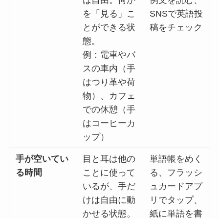
を「見る」こ
SNSで英語投
とができる状
稿をチェック
態。
例：電車やバ
スの車内（手
はつり革や荷
物）、カフェ
での休憩（手
はコーヒーカ
ップ）
手が空いてい
目と耳は他の
単語帳をめく
る時間
ことに使って
る、フラッシ
いるが、手だ
ュカードアプ
けは自由に動
リでタップ、
かせる状態。
紙に単語を書