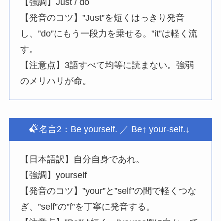
【強調】Just / do
【発音のコツ】”Just”を短くはっきり発音
し、”do”にもう一段力を乗せる。”it”は軽く流
す。
【注意点】3語すべて均等に読まない。強弱
のメリハリが命。
名言2：Be yourself. ／ Be↑ your-self.↓
【日本語訳】自分自身であれ。
【強調】yourself
【発音のコツ】”your”と”self”の間で軽くつな
ぎ、”self”の”f”を丁寧に発音する。