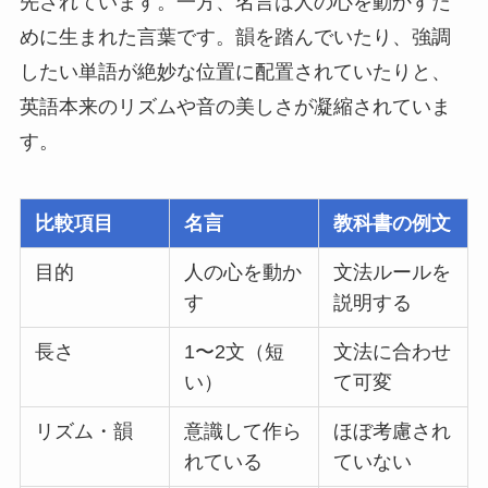
先されています。一方、名言は人の心を動かすた
めに生まれた言葉です。韻を踏んでいたり、強調
したい単語が絶妙な位置に配置されていたりと、
英語本来のリズムや音の美しさが凝縮されていま
す。
比較項目
名言
教科書の例文
目的
人の心を動か
文法ルールを
す
説明する
長さ
1〜2文（短
文法に合わせ
い）
て可変
リズム・韻
意識して作ら
ほぼ考慮され
れている
ていない