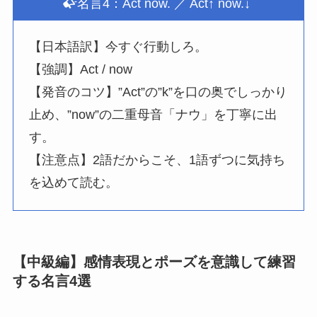
名言4：Act now. ／ Act↑ now.↓
【日本語訳】今すぐ行動しろ。
【強調】Act / now
【発音のコツ】”Act”の”k”を口の奥でしっかり
止め、”now”の二重母音「ナウ」を丁寧に出
す。
【注意点】2語だからこそ、1語ずつに気持ち
を込めて読む。
【中級編】感情表現とポーズを意識して練習
する名言4選