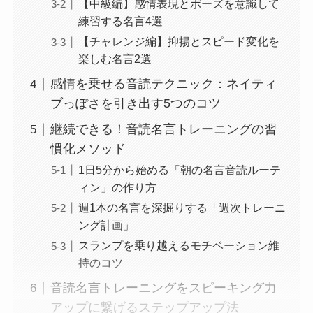
【中級編】感情表現とポーズを意識して
練習する名言4選
【チャレンジ編】抑揚とスピード変化を
楽しむ名言2選
感情を乗せる音読テクニック：ネイティ
ブっぽさを引き出す5つのコツ
継続できる！音読名言トレーニングの習
慣化メソッド
1日5分から始める「朝の名言音読ルーテ
ィン」の作り方
週1本の名言を深掘りする「週次トレーニ
ング計画」
スランプを乗り越えるモチベーション維
持のコツ
音読名言トレーニングをスピーキング力
アップに繋げるステップアップ法