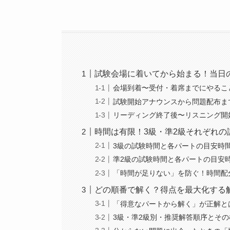
試験会場に着いてから始まる！当日
会場到着〜受付・着席までにやるこ
試験開始アナウンスから問題配布ま
リーディング終了後〜リスニング開
時間は有限！3級・準2級それぞれ
3級の試験時間と各パートの目安時
準2級の試験時間と各パートの目安
「時間が足りない」を防ぐ！時間配
どの順番で解く？得点を最大化する
「得意なパートから解く」が正解と
3級・準2級別・推奨解答順序とその