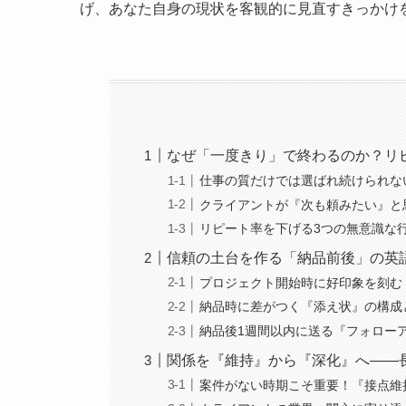
げ、あなた自身の現状を客観的に見直すきっかけ
なぜ「一度きり」で終わるのか？リ
仕事の質だけでは選ばれ続けられな
クライアントが『次も頼みたい』と
リピート率を下げる3つの無意識な
信頼の土台を作る「納品前後」の英
プロジェクト開始時に好印象を刻む
納品時に差がつく『添え状』の構成
納品後1週間以内に送る『フォロー
関係を『維持』から『深化』へ——
案件がない時期こそ重要！『接点維