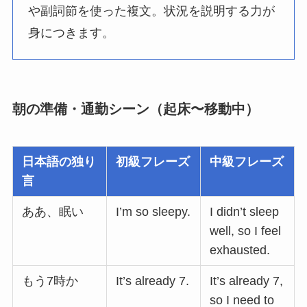
や副詞節を使った複文。状況を説明する力が
身につきます。
朝の準備・通勤シーン（起床〜移動中）
日本語の独り
初級フレーズ
中級フレーズ
言
ああ、眠い
I’m so sleepy.
I didn’t sleep
well, so I feel
exhausted.
もう7時か
It’s already 7.
It’s already 7,
so I need to