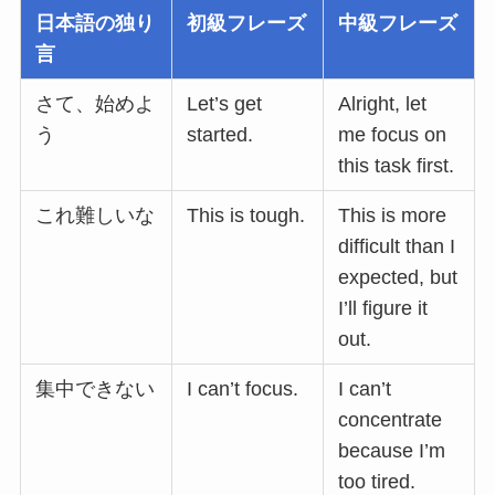
日本語の独り
初級フレーズ
中級フレーズ
言
さて、始めよ
Let’s get
Alright, let
う
started.
me focus on
this task first.
これ難しいな
This is tough.
This is more
difficult than I
expected, but
I’ll figure it
out.
集中できない
I can’t focus.
I can’t
concentrate
because I’m
too tired.