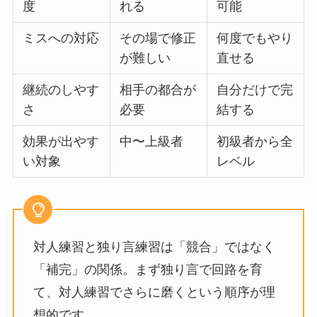
度
れる
可能
ミスへの対応
その場で修正
何度でもやり
が難しい
直せる
継続のしやす
相手の都合が
自分だけで完
さ
必要
結する
効果が出やす
中〜上級者
初級者から全
い対象
レベル
対人練習と独り言練習は「競合」ではなく
「補完」の関係。まず独り言で回路を育
て、対人練習でさらに磨くという順序が理
想的です。