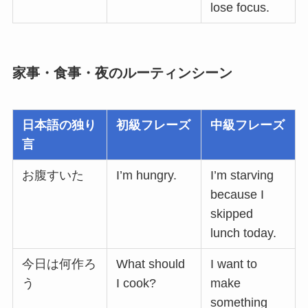
lose focus.
家事・食事・夜のルーティンシーン
日本語の独り
初級フレーズ
中級フレーズ
言
お腹すいた
I’m hungry.
I’m starving
because I
skipped
lunch today.
今日は何作ろ
What should
I want to
う
I cook?
make
something