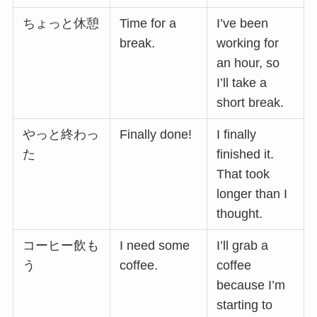
ちょっと休憩
Time for a
I’ve been
break.
working for
an hour, so
I’ll take a
short break.
やっと終わっ
Finally done!
I finally
た
finished it.
That took
longer than I
thought.
コーヒー飲も
I need some
I’ll grab a
う
coffee.
coffee
because I’m
starting to