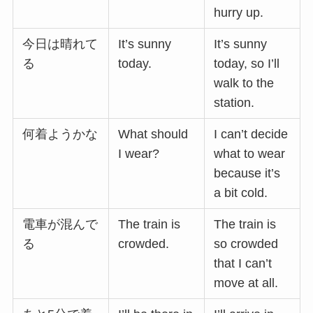
hurry up.
今日は晴れて
It’s sunny
It’s sunny
る
today.
today, so I’ll
walk to the
station.
何着ようかな
What should
I can’t decide
I wear?
what to wear
because it’s
a bit cold.
電車が混んで
The train is
The train is
る
crowded.
so crowded
that I can’t
move at all.