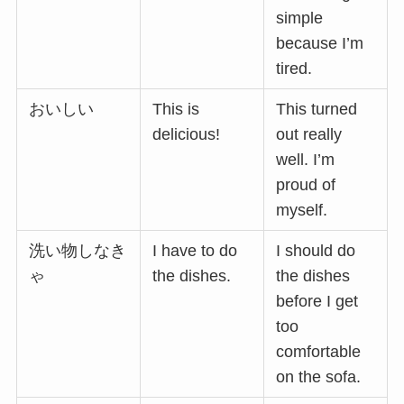
simple
because I’m
tired.
おいしい
This is
This turned
delicious!
out really
well. I’m
proud of
myself.
洗い物しなき
I have to do
I should do
ゃ
the dishes.
the dishes
before I get
too
comfortable
on the sofa.