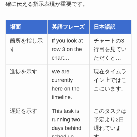
確に伝える指示表現が重要です。
場面
英語フレーズ
日本語訳
箇所を指し示
If you look at
チャートの3
す
row 3 on the
行目を見てい
chart…
ただくと…
進捗を示す
We are
現在タイムラ
currently
イン上ではこ
here on the
こにいます。
timeline.
遅延を示す
This task is
このタスクは
running two
予定より2日
days behind
遅れていま
schedule.
す。