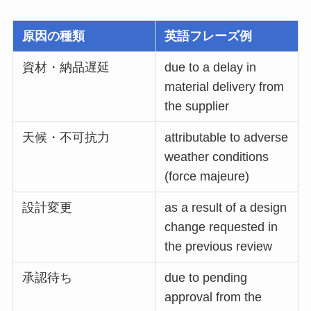
原因の種類
英語フレーズ例
資材・納品遅延
due to a delay in
material delivery from
the supplier
天候・不可抗力
attributable to adverse
weather conditions
(force majeure)
設計変更
as a result of a design
change requested in
the previous review
承認待ち
due to pending
approval from the