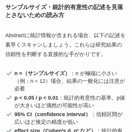
サンプルサイズ・統計的有意性の記述を見落
とさないための読み方
Abstractに統計情報が含まれる場合、以下の記述を
素早くスキャンしましょう。これらは研究結果の
信頼性を判断する直接的な手がかりです。
n =（サンプルサイズ）
：n が極端に小さい
（例：n = 12）場合、結果の一般化には注意が
必要
p < 0.05 / p < 0.01
：統計的有意性の基準。p値
が大きいほど偶然の可能性が高い
95% CI（confidence interval）
：信頼区間が
広いほど推定の精度が低い
effect size（Cohen’s d, η² など）
：統計的有