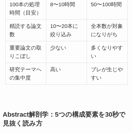
100本の処理
8〜10時間
50〜100時間
時間（目安）
精読する論文
10〜20本に
全本数が対象
数
絞り込み
になりがち
重要論文の取
少ない
多くなりやす
りこぼし
い
研究テーマへ
高い
ブレが生じや
の集中度
すい
Abstract解剖学：5つの構成要素を30秒で
見抜く読み方