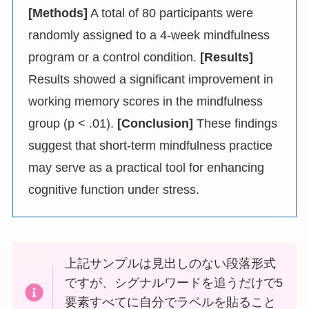
[Methods]
A total of 80 participants were
randomly assigned to a 4-week mindfulness
program or a control condition.
[Results]
Results showed a significant improvement in
working memory scores in the mindfulness
group (p < .01).
[Conclusion]
These findings
suggest that short-term mindfulness practice
may serve as a practical tool for enhancing
cognitive function under stress.
上記サンプルは見出しのない段落形式
ですが、シグナルワードを追うだけで5
要素すべてに自分でラベルを貼ること