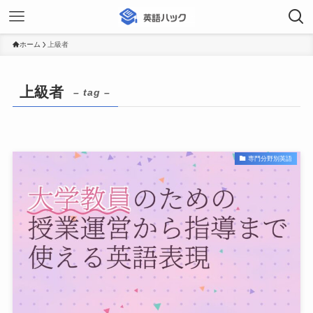
ホーム
上級者
上級者
– tag –
専門分野別英語