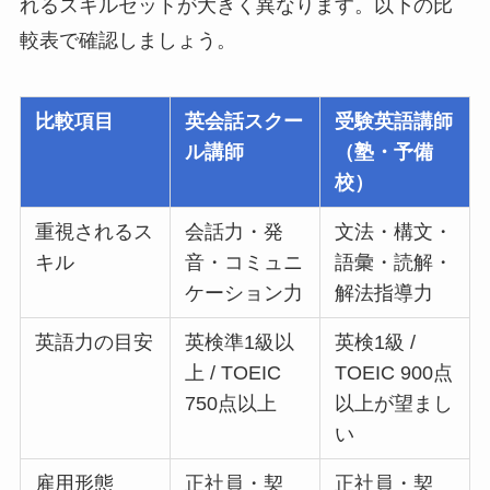
れるスキルセットが大きく異なります。以下の比
較表で確認しましょう。
比較項目
英会話スクー
受験英語講師
ル講師
（塾・予備
校）
重視されるス
会話力・発
文法・構文・
キル
音・コミュニ
語彙・読解・
ケーション力
解法指導力
英語力の目安
英検準1級以
英検1級 /
上 / TOEIC
TOEIC 900点
750点以上
以上が望まし
い
雇用形態
正社員・契
正社員・契