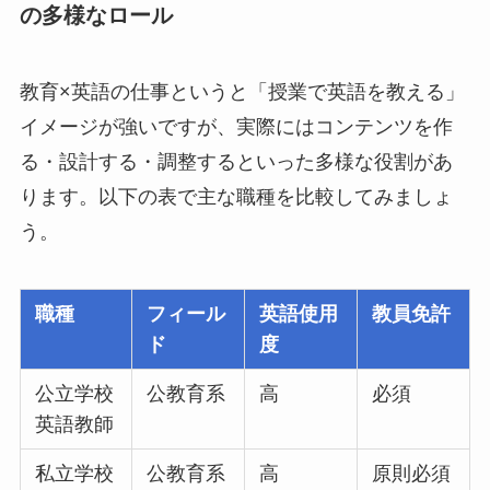
の多様なロール
教育×英語の仕事というと「授業で英語を教える」
イメージが強いですが、実際にはコンテンツを作
る・設計する・調整するといった多様な役割があ
ります。以下の表で主な職種を比較してみましょ
う。
職種
フィール
英語使用
教員免許
ド
度
公立学校
公教育系
高
必須
英語教師
私立学校
公教育系
高
原則必須