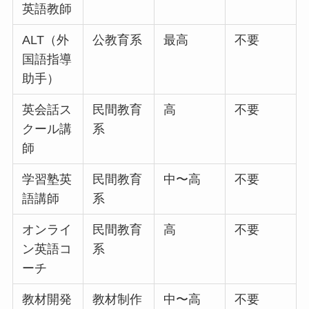
英語教師
ALT（外
公教育系
最高
不要
国語指導
助手）
英会話ス
民間教育
高
不要
クール講
系
師
学習塾英
民間教育
中〜高
不要
語講師
系
オンライ
民間教育
高
不要
ン英語コ
系
ーチ
教材開発
教材制作
中〜高
不要