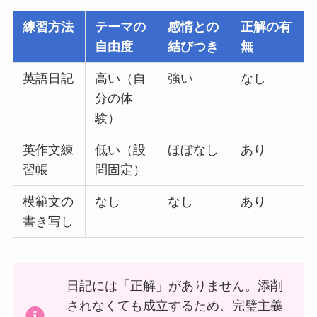
練習方法
テーマの
感情との
正解の有
自由度
結びつき
無
英語日記
高い（自
強い
なし
分の体
験）
英作文練
低い（設
ほぼなし
あり
習帳
問固定）
模範文の
なし
なし
あり
書き写し
日記には「正解」がありません。添削
されなくても成立するため、完璧主義