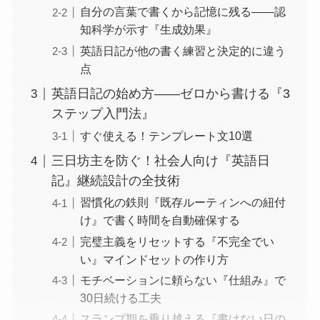
自分の言葉で書くから記憶に残る――認
知科学が示す『生成効果』
英語日記が他の書く練習と決定的に違う
点
英語日記の始め方――ゼロから書ける『3
ステップ入門法』
すぐ使える！テンプレート文10選
三日坊主を防ぐ！社会人向け『英語日
記』継続設計の全技術
習慣化の鉄則『既存ルーティンへの紐付
け』で書く時間を自動確保する
完璧主義をリセットする『不完全でい
い』マインドセットの作り方
モチベーションに頼らない『仕組み』で
30日続ける工夫
スランプ期を乗り越える『書けない日の