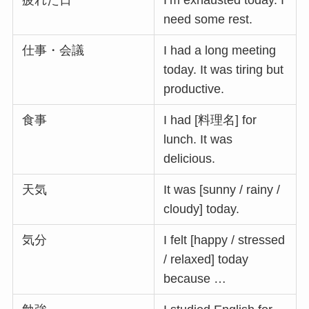
疲れた日
I’m exhausted today. I
need some rest.
仕事・会議
I had a long meeting
today. It was tiring but
productive.
食事
I had [料理名] for
lunch. It was
delicious.
天気
It was [sunny / rainy /
cloudy] today.
気分
I felt [happy / stressed
/ relaxed] today
because …