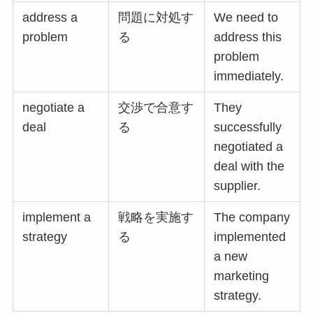
address a
問題に対処す
We need to
problem
る
address this
problem
immediately.
negotiate a
交渉で合意す
They
deal
る
successfully
negotiated a
deal with the
supplier.
implement a
戦略を実施す
The company
strategy
る
implemented
a new
marketing
strategy.