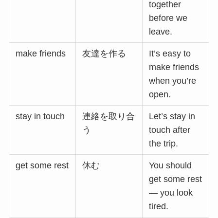
together
before we
leave.
make friends
友達を作る
It’s easy to
make friends
when you’re
open.
stay in touch
連絡を取り合
Let’s stay in
う
touch after
the trip.
get some rest
休む
You should
get some rest
— you look
tired.