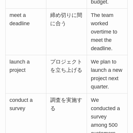
budget.
meet a
締め切りに間
The team
deadline
に合う
worked
overtime to
meet the
deadline.
launch a
プロジェクト
We plan to
project
を立ち上げる
launch a new
project next
quarter.
conduct a
調査を実施す
We
survey
る
conducted a
survey
among 500