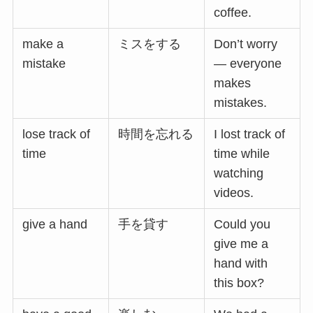
coffee.
make a
ミスをする
Don’t worry
mistake
— everyone
makes
mistakes.
lose track of
時間を忘れる
I lost track of
time
time while
watching
videos.
give a hand
手を貸す
Could you
give me a
hand with
this box?