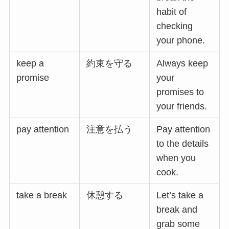
habit of
checking
your phone.
keep a
約束を守る
Always keep
promise
your
promises to
your friends.
pay attention
注意を払う
Pay attention
to the details
when you
cook.
take a break
休憩する
Let’s take a
break and
grab some