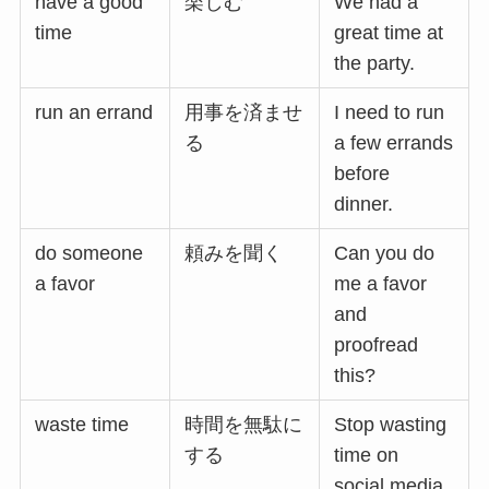
have a good
楽しむ
We had a
time
great time at
the party.
run an errand
用事を済ませ
I need to run
る
a few errands
before
dinner.
do someone
頼みを聞く
Can you do
a favor
me a favor
and
proofread
this?
waste time
時間を無駄に
Stop wasting
する
time on
social media.