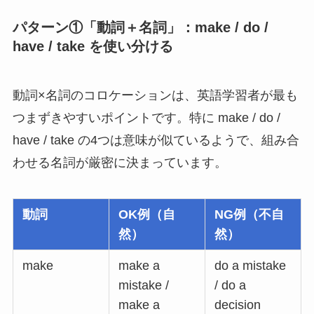
パターン①「動詞＋名詞」：make / do /
have / take を使い分ける
動詞×名詞のコロケーションは、英語学習者が最も
つまずきやすいポイントです。特に make / do /
have / take の4つは意味が似ているようで、組み合
わせる名詞が厳密に決まっています。
動詞
OK例（自
NG例（不自
然）
然）
make
make a
do a mistake
mistake /
/ do a
make a
decision