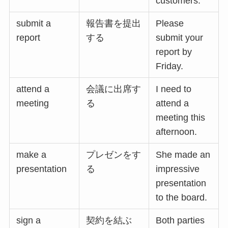
customers.
submit a
報告書を提出
Please
report
する
submit your
report by
Friday.
attend a
会議に出席す
I need to
meeting
る
attend a
meeting this
afternoon.
make a
プレゼンをす
She made an
presentation
る
impressive
presentation
to the board.
sign a
契約を結ぶ
Both parties