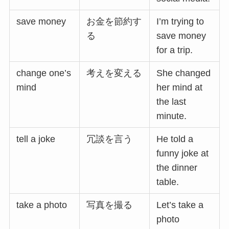
save money
お金を節約す
I’m trying to
る
save money
for a trip.
change one’s
考えを変える
She changed
mind
her mind at
the last
minute.
tell a joke
冗談を言う
He told a
funny joke at
the dinner
table.
take a photo
写真を撮る
Let’s take a
photo