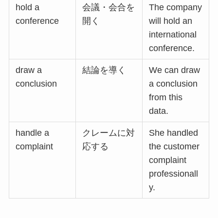
hold a
会議・会合を
The company
conference
開く
will hold an
international
conference.
draw a
結論を導く
We can draw
conclusion
a conclusion
from this
data.
handle a
クレームに対
She handled
complaint
応する
the customer
complaint
professionall
y.