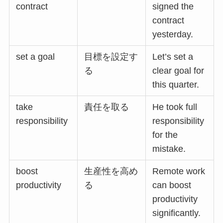
contract
signed the
contract
yesterday.
set a goal
目標を設定す
Let’s set a
る
clear goal for
this quarter.
take
責任を取る
He took full
responsibility
responsibility
for the
mistake.
boost
生産性を高め
Remote work
productivity
る
can boost
productivity
significantly.