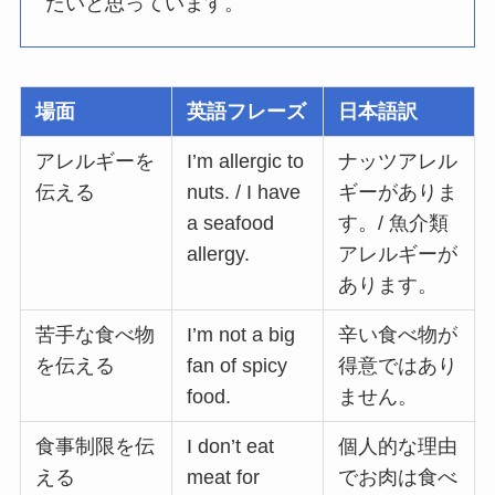
たいと思っています。
場面
英語フレーズ
日本語訳
アレルギーを
I’m allergic to
ナッツアレル
伝える
nuts. / I have
ギーがありま
a seafood
す。/ 魚介類
allergy.
アレルギーが
あります。
苦手な食べ物
I’m not a big
辛い食べ物が
を伝える
fan of spicy
得意ではあり
food.
ません。
食事制限を伝
I don’t eat
個人的な理由
える
meat for
でお肉は食べ