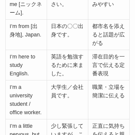
me [ニックネ
さい。
みやすい
ーム].
I’m from [出
日本の〇〇出
都市名を添え
身地], Japan.
身です。
ると話題が広
がる
I’m here to
英語を勉強す
滞在目的を一
study
るために来ま
言で伝える定
English.
した。
番表現
I’m a
大学生／会社
職業・立場を
university
員です。
簡潔に伝える
student /
office worker.
I’m a little
少し緊張して
正直に気持ち
nervous, but
いますが、こ
を伝えると親