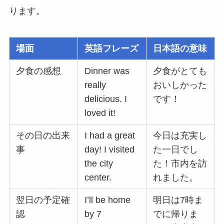
ります。
場面
英語フレーズ
日本語の意味
夕食の感想
Dinner was
夕食がとても
really
おいしかった
delicious. I
です！
loved it!
その日の出来
I had a great
今日は充実し
事
day! I visited
た一日でし
the city
た！市内を訪
center.
れました。
翌日の予定確
I’ll be home
明日は7時ま
認
by 7
でに帰りま