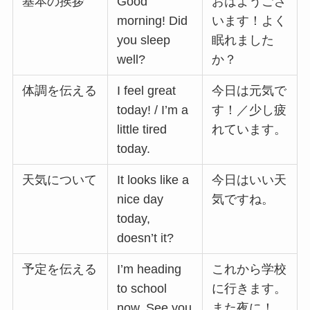
基本の挨拶
Good
おはようござ
morning! Did
います！よく
you sleep
眠れました
well?
か？
体調を伝える
I feel great
今日は元気で
today! / I’m a
す！／少し疲
little tired
れています。
today.
天気について
It looks like a
今日はいい天
nice day
気ですね。
today,
doesn’t it?
予定を伝える
I’m heading
これから学校
to school
に行きます。
now. See you
また夜に！