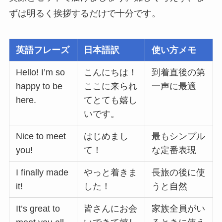
ずは明るく挨拶するだけで十分です。
英語フレーズ
日本語訳
使い方メモ
Hello! I’m so
こんにちは！
到着直後の第
happy to be
ここに来られ
一声に最適
here.
てとても嬉し
いです。
Nice to meet
はじめまし
最もシンプル
you!
て！
な定番表現
I finally made
やっと着きま
長旅の後に使
it!
した！
うと自然
It’s great to
皆さんにお会
家族全員がい