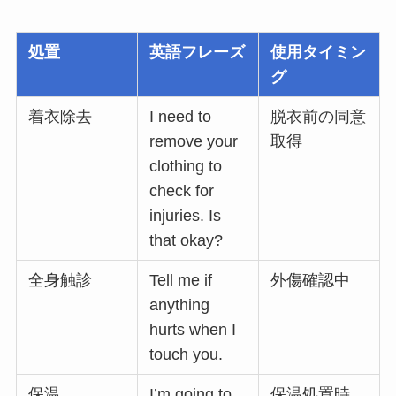
処置
英語フレーズ
使用タイミン
グ
着衣除去
I need to
脱衣前の同意
remove your
取得
clothing to
check for
injuries. Is
that okay?
全身触診
Tell me if
外傷確認中
anything
hurts when I
touch you.
保温
I’m going to
保温処置時