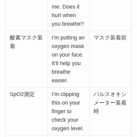
me. Does it
hurt when
you breathe?
酸素マスク装
I’m putting an
マスク装着前
着
oxygen mask
on your face.
It’ll help you
breathe
easier.
SpO2測定
I’m clipping
パルスオキシ
this on your
メーター装着
finger to
時
check your
oxygen level.