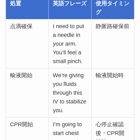
処置
英語フレーズ
使用タイミン
グ
点滴確保
I need to put
静脈路確保前
a needle in
your arm.
You’ll feel a
small pinch.
輸液開始
We’re giving
輸液開始時
you fluids
through this
IV to stabilize
you.
CPR開始
I’m going to
心停止確認
start chest
後・CPR開