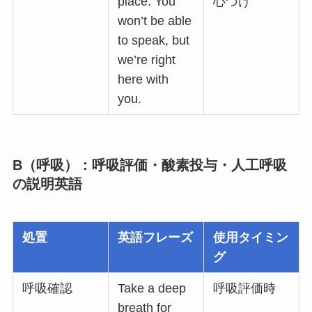
place. You
心づけ
won’t be able
to speak, but
we’re right
here with
you.
B（呼吸）：呼吸評価・酸素投与・人工呼吸
の説明英語
処置
英語フレーズ
使用タイミン
グ
呼吸確認
Take a deep
呼吸評価時
breath for