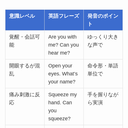
意識レベル
英語フレーズ
発音のポイン
ト
覚醒・会話可
Are you with
ゆっくり大き
能
me? Can you
な声で
hear me?
開眼するが混
Open your
命令形・単語
乱
eyes. What’s
単位で
your name?
痛み刺激に反
Squeeze my
手を握りなが
応
hand. Can
ら実演
you
squeeze?