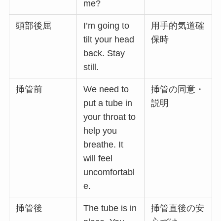
me?
頭部後屈
I’m going to
用手的気道確
tilt your head
保時
back. Stay
still.
挿管前
We need to
挿管の同意・
put a tube in
説明
your throat to
help you
breathe. It
will feel
uncomfortabl
e.
挿管後
The tube is in
挿管直後の安