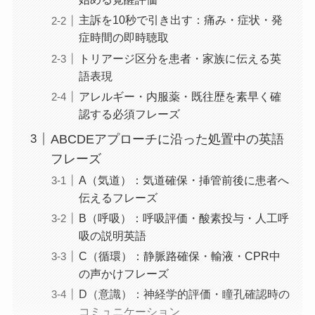
主訴を10秒で引き出す：痛み・症状・発
症時間の即時聴取
トリアージ区分を患者・家族に伝える英
語表現
アレルギー・内服薬・既往歴を素早く確
認する必須フレーズ
ABCDEアプローチに沿った処置中の英語
フレーズ
A（気道）：気道確保・挿管前後に患者へ
伝えるフレーズ
B（呼吸）：呼吸評価・酸素投与・人工呼
吸の説明英語
C（循環）：静脈路確保・輸液・CPR中
の声かけフレーズ
D（意識）：神経学的評価・瞳孔確認時の
コミュニケーション