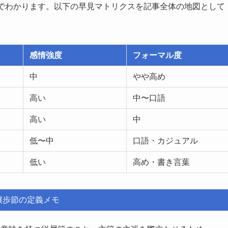
目でわかります。以下の早見マトリクスを記事全体の地図として
感情強度
フォーマル度
中
やや高め
高い
中〜口語
高い
中
低〜中
口語・カジュアル
低い
高め・書き言葉
譲歩節の定義メモ