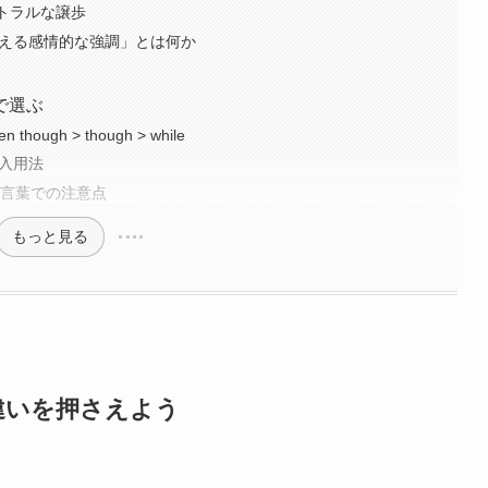
ニュートラルな譲歩
evenが加える感情的な強調」とは何か
で選ぶ
ough > though > while
挿入用法
き言葉での注意点
もっと見る
違いを押さえよう