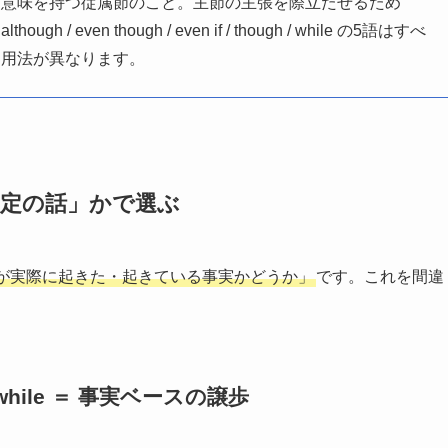
う意味を持つ従属節のこと。主節の主張を際立たせるため
ven though / even if / though / while の5語はすべ
と用法が異なります。
仮定の話」かで選ぶ
が実際に起きた・起きている事実かどうか」
です。これを間違
h・while ＝ 事実ベースの譲歩