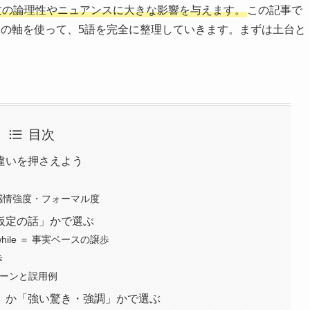
文の論理性やニュアンスに大きな影響を与えます。
この記事で
つの軸を使って、5語を完全に整理していきます。まずは土台と
目次
違いを押さえよう
感情強度・フォーマル度
仮定の話」かで選ぶ
gh・while ＝ 事実ベースの譲歩
歩
混同パターンと誤用例
」か「強い驚き・強調」かで選ぶ