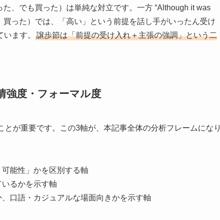
 it.”（高かった、でも買った）は単純な対立です。一方 “Although it was
たにもかかわらず、買った）では、「高い」という前提を話し手がいったん受け
ています。
譲歩節は「前提の受け入れ＋主張の強調」という二
情強度・フォーマル度
ことが重要です。この3軸が、本記事全体の分析フレームにな
・可能性」かを区別する軸
ているかを示す軸
か、口語・カジュアルな場面向きかを示す軸