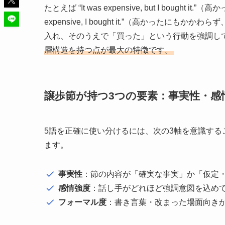
たとえば “It was expensive, but I bought
expensive, I bought it.”（高かっ
入れ、そのうえで「買った」という行動を強調し
層構造を持つ点が最大の特徴です。
譲歩節が持つ3つの要素：事実性・感
5語を正確に使い分けるには、次の3軸を意識する
ます。
事実性
：節の内容が「確実な事実」か「仮定
感情強度
：話し手がどれほど強調意図を込め
フォーマル度
：書き言葉・改まった場面向き