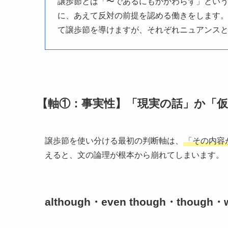
譲歩節とは「〜であるにもかかわらず」とい
に、あえて反対の前提を認める働きをします。although / e
て譲歩節を導けますが、それぞれニュアンス
【軸①：事実性】「現実の話」か「
譲歩節を使い分ける最初の判断軸は、
「その内容
えると、文の論理が根本から崩れてしまいます。
although・even though・thoug