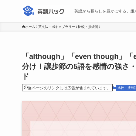
英語から暮らしを豊かにする、誰
ホーム
英文法・ボキャブラリー
比較・接続詞
「although」「even though」
分け！譲歩節の5語を感情の強さ
ド
当ページのリンクには広告が含まれています。
比較・接続