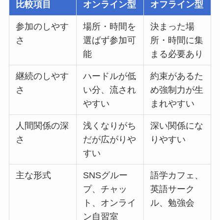
比較項目
オンライン型
オフライン型
参加のしやす
場所・時間を
決まった場
さ
選ばず参加可
所・時間に集
能
まる必要あり
継続のしやす
ハードルが低
約束があるた
さ
い分、流され
め強制力が生
やすい
まれやすい
人間関係の深
浅くなりがち
深い関係にな
さ
だが広がりや
りやすい
すい
主な形式
SNSグルー
語学カフェ、
プ、チャッ
英語サーク
ト、オンライ
ル、勉強会
ン自習室