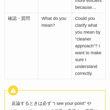
more efficient
because…
確認・質問
What do you
Could you
mean?
clarify what
you mean by
“cleaner
approach”? I
want to make
sure I
understand
correctly.
反論するときは必ず “I see your point” や