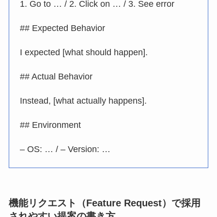
1. Go to … / 2. Click on … / 3. See error
## Expected Behavior
I expected [what should happen].
## Actual Behavior
Instead, [what actually happens].
## Environment
– OS: … / – Version: …
機能リクエスト（Feature Request）で採用
されやすい提案の書き方