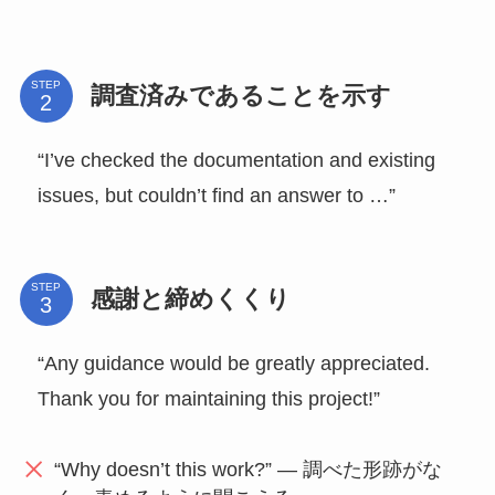
STEP
調査済みであることを示す
“I’ve checked the documentation and existing
issues, but couldn’t find an answer to …”
STEP
感謝と締めくくり
“Any guidance would be greatly appreciated.
Thank you for maintaining this project!”
“Why doesn’t this work?” — 調べた形跡がな