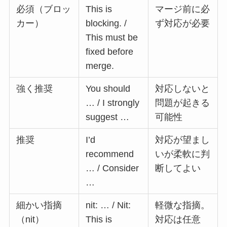
必須（ブロッ
This is
マージ前に必
カー）
blocking. /
ず対応が必要
This must be
fixed before
merge.
強く推奨
You should
対応しないと
… / I strongly
問題が起きる
suggest …
可能性
推奨
I’d
対応が望まし
recommend
いが柔軟に判
… / Consider
断してよい
…
細かい指摘
nit: … / Nit:
軽微な指摘。
（nit）
This is
対応は任意