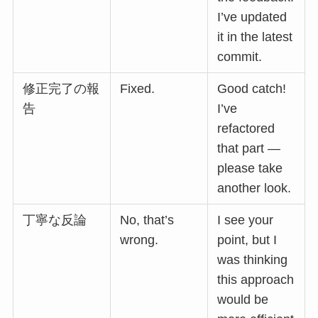
I’ve updated
it in the latest
commit.
修正完了の報
Fixed.
Good catch!
告
I’ve
refactored
that part —
please take
another look.
丁寧な反論
No, that’s
I see your
wrong.
point, but I
was thinking
this approach
would be