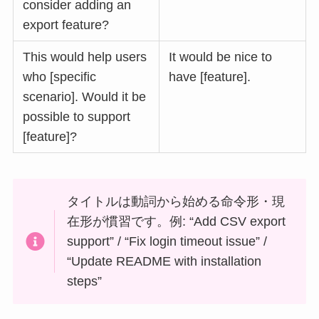
consider adding an
export feature?
This would help users
It would be nice to
who [specific
have [feature].
scenario]. Would it be
possible to support
[feature]?
タイトルは動詞から始める命令形・現
在形が慣習です。例: “Add CSV export
support” / “Fix login timeout issue” /
“Update README with installation
steps”