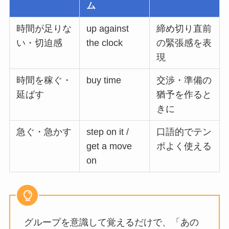
ム
時間が足りな
up against
締め切り直前
い・切迫感
the clock
の緊張感を表
現
時間を稼ぐ・
buy time
交渉・準備の
延ばす
猶予を作ると
きに
急ぐ・急かす
step on it /
口語的でテン
get a move
ポよく使える
on
グループを意識して覚えるだけで、「あの