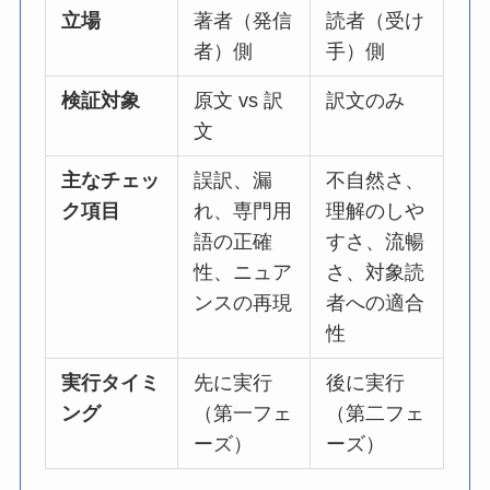
立場
著者（発信
読者（受け
者）側
手）側
検証対象
原文 vs 訳
訳文のみ
文
主なチェッ
誤訳、漏
不自然さ、
ク項目
れ、専門用
理解のしや
語の正確
すさ、流暢
性、ニュア
さ、対象読
ンスの再現
者への適合
性
実行タイミ
先に実行
後に実行
ング
（第一フェ
（第二フェ
ーズ）
ーズ）