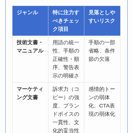
ジャンル
特に注力す
見落としや
べきチェッ
すいリスク
ク項目
技術文書・
用語の統一
手順の一部
マニュアル
性、手順の
省略、条件
正確性・順
節の欠落
序、警告表
示の明確さ
マーケティ
訴求力（コ
感情的トー
ング文書
ピー）の強
ンの弱体
度、ブラン
化、CTA表
ドボイスの
現の弱体化
一貫性、文
化的妥当性