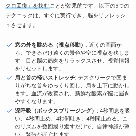
クロ回復」を挟む
ことが効果的です。以下の5つの
テクニックは、すぐに実行でき、脳をリフレッシ
ュさせます。
窓の外を眺める（視点移動）
: 近くの画面か
ら、できるだけ遠くの景色や空に視点を移しま
す。目と脳の筋肉をリラックスさせ、視覚情報
をリセットします。
肩と首の軽いストレッチ
: デスクワークで固ま
りがちな首をゆっくり回し、肩を上下に動かし
ます。血流が改善され、新鮮な酸素が脳に届き
やすくなります。
深呼吸（ボックスブリージング）
: 4秒間息を吸
い、4秒間止め、4秒間吐き、4秒間止める。こ
のリズムを数回繰り返すだけで、自律神経が整
い、緊張がほぐれます。