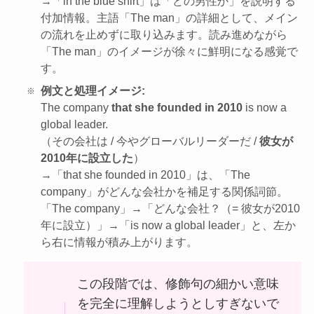
→「in the blue shirt」は「どの男性か」を説明する
付加情報。主語「The man」の詳細として、メイン
の流れを止めずに取り込みます。読み進めながら
「The man」のイメージが徐々に鮮明になる感覚で
す。
例文と処理イメージ:
The company
that she founded in 2010
is now a
global leader.
（その会社は / 今やグローバルリーダーだ /
彼女が
2010年に設立した
）
→「that she founded in 2010」は、「The
company」がどんな会社かを補足する関係詞節。
「The company」→「どんな会社？（= 彼女が2010
年に設立）」→「is now a global leader」と、左か
ら右に情報が積み上がります。
この段階では、修飾句の細かい意味
を完全に理解しようとしすぎないで