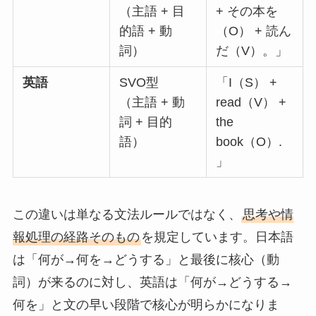
（主語 + 目
+ その本を
的語 + 動
（O） + 読ん
詞）
だ（V）。」
英語
SVO型
「I（S） +
（主語 + 動
read（V） +
詞 + 目的
the
語）
book（O）.
」
この違いは単なる文法ルールではなく、
思考や情
報処理の経路そのもの
を規定しています。日本語
は「何が→何を→どうする」と最後に核心（動
詞）が来るのに対し、英語は「何が→どうする→
何を」と文の早い段階で核心が明らかになりま