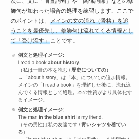
次に、文に「前置詞句」や「関係詞節」などの修
飾句が加わった場合の処理を練習します。ここで
のポイントは、
メインの文の流れ（骨格）を追
うことを最優先し、修飾句は流れてくる情報とし
て「受け流す」
ことです。
例文と処理イメージ:
I read a book
about history
.
（私は一冊の本を読む /
歴史についての
）
→「about history」は「本」についての追加情報。
メインの「I read a book」を理解した後に、流れ込
んでくる情報として処理。本の性質がより具体化す
るイメージ。
例文と処理イメージ:
The man
in the blue shirt
is my friend.
（その男性は私の友達です /
青いシャツを着てい
る
）