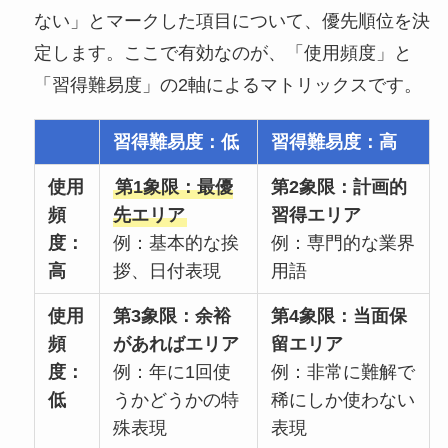
ない」とマークした項目について、優先順位を決
定します。ここで有効なのが、「使用頻度」と
「習得難易度」の2軸によるマトリックスです。
習得難易度：
低
習得難易度：
高
使用
第1象限：最優
第2象限：計画的
頻
先エリア
習得エリア
度：
例：基本的な挨
例：専門的な業界
高
拶、日付表現
用語
使用
第3象限：余裕
第4象限：当面保
頻
があればエリア
留エリア
度：
例：年に1回使
例：非常に難解で
低
うかどうかの特
稀にしか使わない
殊表現
表現