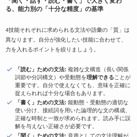
「聞く・話す・読む・書く」で大きく変わ
る、能力別の「十分な精度」の基準
4技能それぞれに求められる文法や語彙の「質」は
異なります。自分が強化したい技能に合わせて、
力を入れるポイントを絞りましょう。
「読む」ための文法:
複雑な文構造（長い関係
詞節や分詞構文）や受動態を
理解できる
ことが
重要です。自分で使えなくても、意味を正確に
捉えられれば十分な場合もあります。
「書く」ための文法:
能動態・受動態の適切な
使い分け、接続詞を用いた論理的な文の構成、
正確な時制と一致が求められます。読み手に誤
解を与えない正確さが必要です。
「聞く」ための文法:
音声としての文法理解が