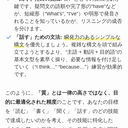
鍵です。疑問文の語順や完了形の“have”など
が、短縮形（“What’s”, “I’ve”）や弱形で発音さ
れることを知っているかが、リスニングの成否
を分けます。
「話す」ための文法:
瞬発力のあるシンプルな
構文
を優先しましょう。複雑な構文を頭で組み
立てようとするより、“主語 + 動詞 + 目的語”の
基本文型を素早く操り、必要な情報を付け足し
ていく（“I think…” “because…”）練習が効果的
です。
このように、
「質」とは一律の高さではなく、目
的に最適化された精度
のことです。あなたの目標
を「読む」「書く」「聞く」「話す」のどの技能
で達成したいのかを考え、その技能に特化した