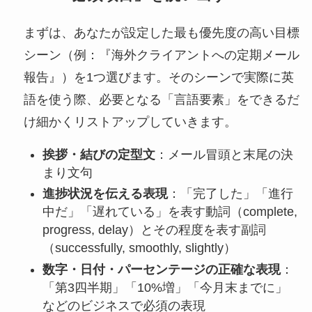
まずは、あなたが設定した最も優先度の高い目標
シーン（例：『海外クライアントへの定期メール
報告』）を1つ選びます。そのシーンで実際に英
語を使う際、必要となる「言語要素」をできるだ
け細かくリストアップしていきます。
挨拶・結びの定型文
：メール冒頭と末尾の決
まり文句
進捗状況を伝える表現
：「完了した」「進行
中だ」「遅れている」を表す動詞（complete,
progress, delay）とその程度を表す副詞
（successfully, smoothly, slightly）
数字・日付・パーセンテージの正確な表現
：
「第3四半期」「10%増」「今月末までに」
などのビジネスで必須の表現