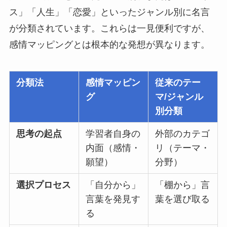
ス」「人生」「恋愛」といったジャンル別に名言
が分類されています。これらは一見便利ですが、
感情マッピングとは根本的な発想が異なります。
分類法
感情マッピン
従来のテー
グ
マ/ジャンル
別分類
思考の起点
学習者自身の
外部のカテゴ
内面（感情・
リ（テーマ・
願望）
分野）
選択プロセス
「自分から」
「棚から」言
言葉を発見す
葉を選び取る
る