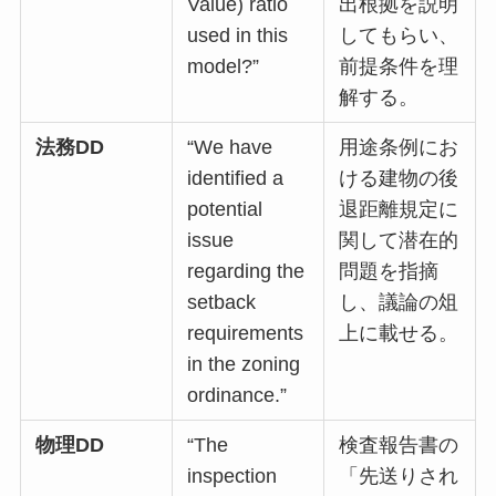
Value) ratio
出根拠を説明
used in this
してもらい、
model?”
前提条件を理
解する。
法務DD
“We have
用途条例にお
identified a
ける建物の後
potential
退距離規定に
issue
関して潜在的
regarding the
問題を指摘
setback
し、議論の俎
requirements
上に載せる。
in the zoning
ordinance.”
物理DD
“The
検査報告書の
inspection
「先送りされ