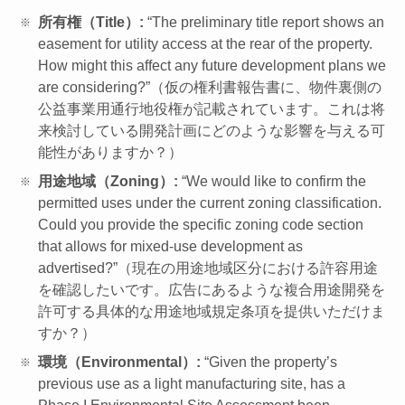
所有権（Title）:
“The preliminary title report shows an
easement for utility access at the rear of the property.
How might this affect any future development plans we
are considering?”（仮の権利書報告書に、物件裏側の
公益事業用通行地役権が記載されています。これは将
来検討している開発計画にどのような影響を与える可
能性がありますか？）
用途地域（Zoning）:
“We would like to confirm the
permitted uses under the current zoning classification.
Could you provide the specific zoning code section
that allows for mixed-use development as
advertised?”（現在の用途地域区分における許容用途
を確認したいです。広告にあるような複合用途開発を
許可する具体的な用途地域規定条項を提供いただけま
すか？）
環境（Environmental）:
“Given the property’s
previous use as a light manufacturing site, has a
Phase I Environmental Site Assessment been