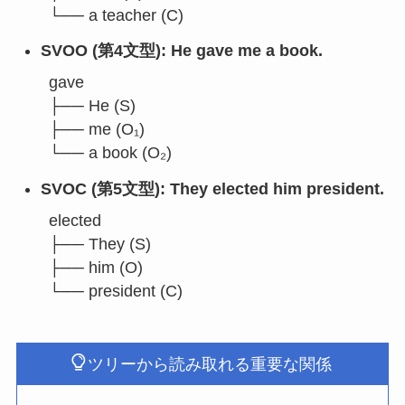
└── a teacher (C)
SVOO (第4文型): He gave me a book.
gave

├── He (S)

├── me (O₁)

└── a book (O₂)
SVOC (第5文型): They elected him president.
elected

├── They (S)

├── him (O)

└── president (C)
ツリーから読み取れる重要な関係