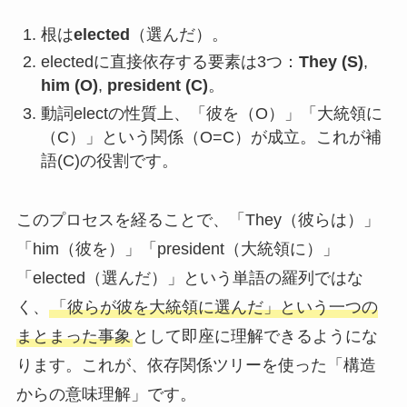
根は
elected
（選んだ）。
electedに直接依存する要素は3つ：
They (S)
,
him (O)
,
president (C)
。
動詞electの性質上、「彼を（O）」「大統領に
（C）」という関係（O=C）が成立。これが補
語(C)の役割です。
このプロセスを経ることで、「They（彼らは）」
「him（彼を）」「president（大統領に）」
「elected（選んだ）」という単語の羅列ではな
く、
「彼らが彼を大統領に選んだ」という一つの
まとまった事象
として即座に理解できるようにな
ります。これが、依存関係ツリーを使った「構造
からの意味理解」です。