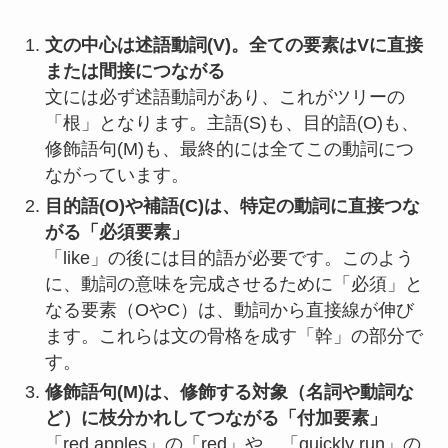
文の中心は述語動詞(V)。全ての要素はVに直接
または間接につながる
文には必ず述語動詞があり、これがツリーの
「根」となります。主語(S)も、目的語(O)も、
修飾語句(M)も、最終的には全てこの動詞につ
ながっています。
目的語(O)や補語(C)は、特定の動詞に直接つな
がる「必須要素」
「like」の後には目的語が必要です。このよう
に、動詞の意味を完成させるために「必須」と
なる要素（OやC）は、動詞から直接線が伸び
ます。これらは文の骨格を成す「幹」の部分で
す。
修飾語句(M)は、修飾する対象（名詞や動詞な
ど）に枝分かれしてつながる「付加要素」
「red apples」の「red」や、「quickly run」の