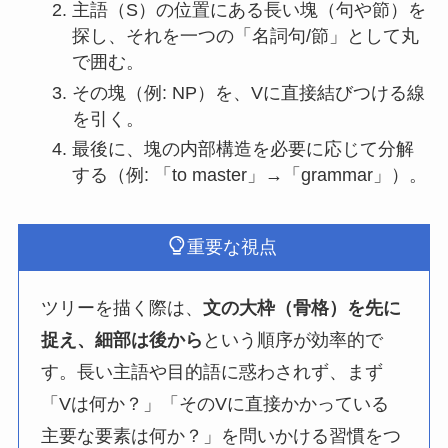
主語（S）の位置にある長い塊（句や節）を
探し、それを一つの「名詞句/節」として丸
で囲む。
その塊（例: NP）を、Vに直接結びつける線
を引く。
最後に、塊の内部構造を必要に応じて分解
する（例: 「to master」→「grammar」）。
重要な視点
ツリーを描く際は、
文の大枠（骨格）を先に
捉え、細部は後から
という順序が効率的で
す。長い主語や目的語に惑わされず、まず
「Vは何か？」「そのVに直接かかっている
主要な要素は何か？」を問いかける習慣をつ