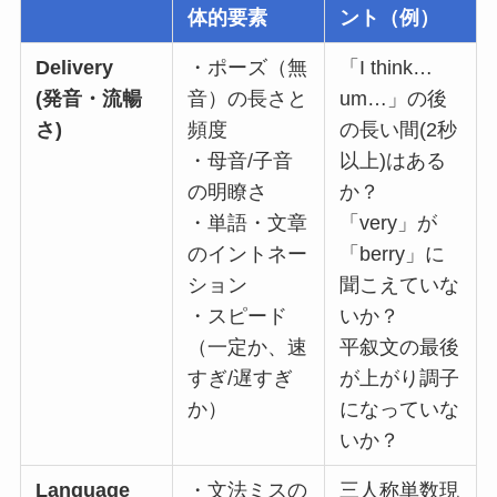
体的要素
ント（例）
Delivery
・ポーズ（無
「I think…
(発音・流暢
音）の長さと
um…」の後
さ)
頻度
の長い間(2秒
・母音/子音
以上)はある
の明瞭さ
か？
・単語・文章
「very」が
のイントネー
「berry」に
ション
聞こえていな
・スピード
いか？
（一定か、速
平叙文の最後
すぎ/遅すぎ
が上がり調子
か）
になっていな
いか？
Language
・文法ミスの
三人称単数現