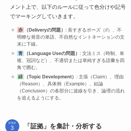
メント上で、以下のルールに従って色分けや記号
でマーキングしていきます。
赤
（Deliveryの問題）
: 長すぎるポーズ（//）、不
明瞭な発音の単語、不自然なイントネーションの文
末に下線。
青
（Language Useの問題）
: 文法ミス（時制、単
複、冠詞など）、不適切または単純すぎる語彙を四
角で囲む。
緑
（Topic Development）
: 主張（Claim）、理由
（Reason）、具体例（Example）、結論
（Conclusion）の各部分に波線を引き、論理の流れ
を追えるようにする。
STEP
「証拠」を集計・分析する